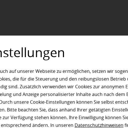
nstellungen
ACHTUNG!
uch auf unserer Webseite zu ermöglichen, setzen wir sogen
ies, die für die Steuerung und den reibungslosen Betrieb
Auf Grund einer technischen
Störung unserer
g sind. Zusätzlich verwenden wir Cookies zur anonymen E
Telefonanlage
sind wir derzeit telefonisch
pielung und Anzeige personalisierter Inhalte auch nach dem
nicht erreichbar!
Durch unsere Cookie-Einstellungen können Sie selbst entsc
Bitte kontaktieren Sie uns
n. Bitte beachten Sie, dass anhand Ihrer getätigten Einstell
015127791058
unter:
 zur Verfügung stehen können. Ihre Einwilligung können Sie
n entsprechend ändern. In unseren
Datenschutzhinweisen
fi