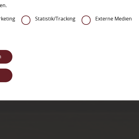
WIR BAUEN FÜR SIE UM!
en.
Unsere Ausstellung ist wegen Umbau
keting
Statistik/Tracking
Externe Medien
vorübergehend geschlossen.
Beratungsgespräche
bzw.
Verkaufsgespräche
können nur nach
Terminabsprache
erfolgen!
n
Wir bedanken uns für Ihr Verstandnis!
n