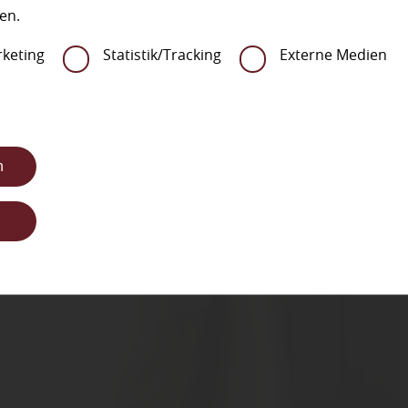
WIR BAUEN FÜR SIE UM!
en.
Unsere Ausstellung ist wegen Umbau
keting
Statistik/Tracking
Externe Medien
vorübergehend geschlossen.
Beratungsgespräche
bzw.
Verkaufsgespräche
können nur nach
Terminabsprache
erfolgen!
n
Wir bedanken uns für Ihr Verstandnis!
n