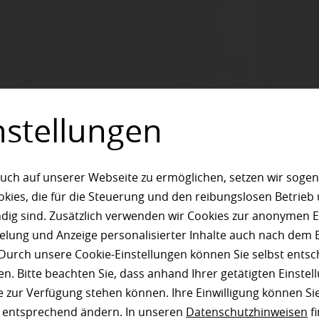
nstellungen
ACHTUNG!
uch auf unserer Webseite zu ermöglichen, setzen wir sogen
ies, die für die Steuerung und den reibungslosen Betrieb
Auf Grund einer technischen
Störung unserer
g sind. Zusätzlich verwenden wir Cookies zur anonymen E
Telefonanlage
sind wir derzeit telefonisch
pielung und Anzeige personalisierter Inhalte auch nach dem
nicht erreichbar!
Durch unsere Cookie-Einstellungen können Sie selbst entsc
Bitte kontaktieren Sie uns
n. Bitte beachten Sie, dass anhand Ihrer getätigten Einstell
015127791058
unter:
 zur Verfügung stehen können. Ihre Einwilligung können Sie
n entsprechend ändern. In unseren
Datenschutzhinweisen
fi