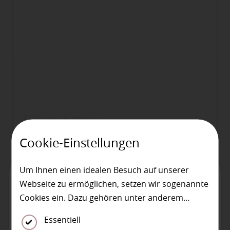
COREtec - Authentics
Natürlicher Stil, erstklassige Leistung
Cookie-Einstellungen
COREtec USfloors
Boden
DesignVinyl
Um Ihnen einen idealen Besuch auf unserer
ACHTUNG!
Webseite zu ermöglichen, setzen wir sogenannte
Auf Grund einer technischen
Störung unserer
Cookies ein. Dazu gehören unter anderem
Telefonanlage
sind wir derzeit telefonisch nicht
Cookies, die für die Steuerung und den
Essentiell
erreichbar!
reibungslosen Betrieb unserer kommerziellen