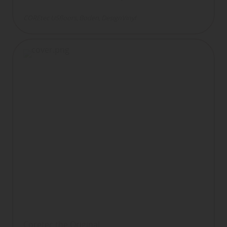
COREtec USfloors
Boden
DesignVinyl
Coretec the Original