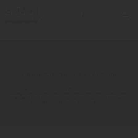
Unsere Kataloge - Unser Angebot
Hier finden Sie unser Angebot für Ihre Produkte zum WOHNFÜHLEN.
Kataloge namhafter Hersteller und Produkte mit hoher Qualität finden
Sie übersichtlich nach Sortimenten sortiert. Stöbern Sie in unseren
Katalogen - wir freuen uns auf Ihren Besuch.