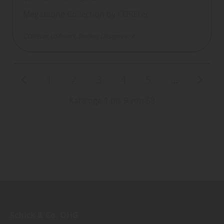
Megatsone Collection by COREtec
COREtec USfloors
Boden
DesignVinyl
1
2
3
4
5
...
Kataloge 1 bis 9 von 58
Schick & Co. OHG