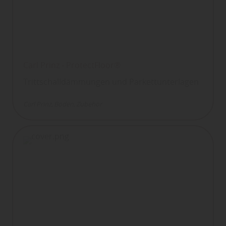
Carl Prinz - ProtectFloor®
Trittschalldämmungen und Parkettunterlagen
Carl Prinz
Boden
Zubehör