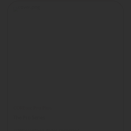
COREtec Pro Plus
The Pro Series
COREtec USfloors
Boden
DesignVinyl